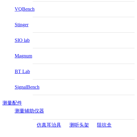
VQBench
Stinger
SIO lab
Magnum
BT Lab
SignalBench
测量配件
测量辅助仪器
仿真耳治具
测听头架
阻抗盒