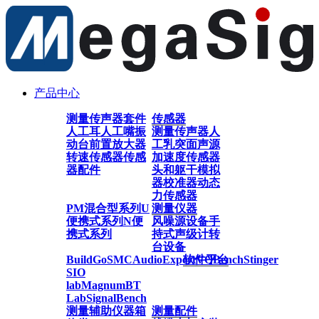
产品中心
测量传声器套件
传感器
人工耳
人工嘴
振
测量传声器
人
动台
前置放大器
工乳突
面声源
转速传感器
传感
加速度传感器
器配件
头和躯干模拟
器
校准器
动态
力传感器
PM混合型系列
U
测量仪器
便携式系列
N便
风噪源设备
手
携式系列
持式声级计
转
台设备
BuildGo
SMC
AudioExpert
软件平台
VQBench
Stinger
SIO
lab
Magnum
BT
Lab
SignalBench
测量辅助仪器
箱
测量配件