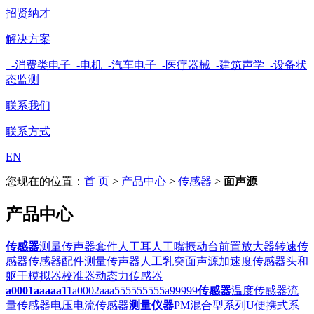
招贤纳才
解决方案
-消费类电子
-电机
-汽车电子
-医疗器械
-建筑声学
-设备状
态监测
联系我们
联系方式
EN
您现在的位置：
首 页
>
产品中心
>
传感器
>
面声源
产品中心
传感器
测量传声器套件
人工耳
人工嘴
振动台
前置放大器
转速传
感器
传感器配件
测量传声器
人工乳突
面声源
加速度传感器
头和
躯干模拟器
校准器
动态力传感器
a0001aaaaa11
a0002aaa555555555
a99999
传感器
温度传感器
流
量传感器
电压电流传感器
测量仪器
PM混合型系列
U便携式系