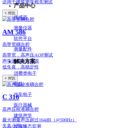
适用于建筑声学相关测试
产品中心
+ 对比
传感器
测量仪器
AM 586
软件平台
高带宽耦合腔
测量配件
高带宽，高声压AOP测试
解决方案
声学测量标准声源
低失真，高稳定性
消费类电子
+ 对比
电机
汽车电子
C 316
医疗器械
高声压校准耦合腔
建筑声学
最大测量声压超过164dB（@500Hz）
失真小于1%
设备状态监测