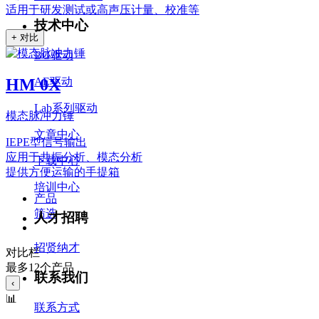
适用于研发测试或高声压计量、校准等
技术中心
+ 对比
BG驱动
AE驱动
HM 0X
Lab系列驱动
模态脉冲力锤
文章中心
IEPE型信号输出
应用于共振分析、模态分析
下载中心
提供方便运输的手提箱
培训中心
产品
筛选
人才招聘
招贤纳才
对比栏
最多12个产品
联系我们
‹
📊
联系方式