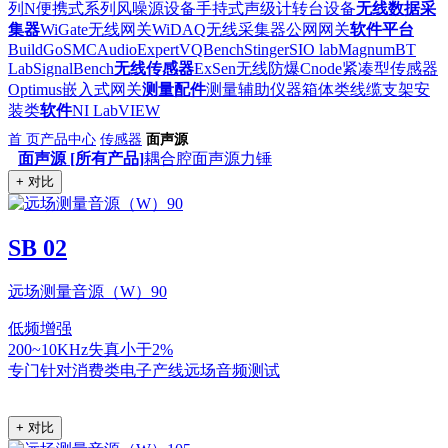
列
N便携式系列
风噪源设备
手持式声级计
转台设备
无线数据采
集器
WiGate无线网关
WiDAQ无线采集器
公网网关
软件平台
BuildGo
SMC
AudioExpert
VQBench
Stinger
SIO lab
Magnum
BT
Lab
SignalBench
无线传感器
ExSen无线防爆
Cnode紧凑型传感器
Optimus嵌入式网关
测量配件
测量辅助仪器
箱体类
线缆
支架安
装类
软件
NI LabVIEW
首 页
产品中心
传感器
面声源
面声源 [所有产品]
耦合腔
面声源
力锤
+ 对比
SB 02
远场测量音源（W）90
低频增强
200~10KHz失真小于2%
专门针对消费类电子产线远场音频测试
+ 对比