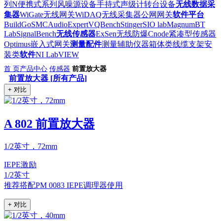
列
N便携式系列
风噪源设备
手持式声级计
转台设备
无线数据采
集器
WiGate无线网关
WiDAQ无线采集器
公网网关
软件平台
BuildGo
SMC
AudioExpert
VQBench
Stinger
SIO lab
Magnum
BT
Lab
SignalBench
无线传感器
ExSen无线防爆
Cnode紧凑型传感器
Optimus嵌入式网关
测量配件
测量辅助仪器
箱体类
线缆
支架安
装类
软件
NI LabVIEW
首 页
产品中心
传感器
前置放大器
前置放大器 [所有产品]
+ 对比
A 802 前置放大器
1/2英寸，72mm
IEPE激励
1/2英寸
推荐搭配PM 0083 IEPE调理器使用
+ 对比