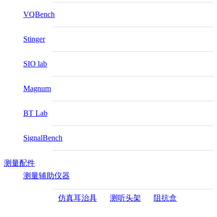
VQBench
Stinger
SIO lab
Magnum
BT Lab
SignalBench
测量配件
测量辅助仪器
仿真耳治具
测听头架
阻抗盒