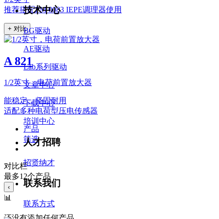
技术中心
推荐搭配PM 0083 IEPE调理器使用
+ 对比
BG驱动
AE驱动
A 821
Lab系列驱动
1/2英寸，电荷前置放大器
文章中心
能稳定，坚固耐用
下载中心
适配多种电荷型压电传感器
培训中心
产品
筛选
人才招聘
招贤纳才
对比栏
最多12个产品
联系我们
‹
📊
联系方式
还没有添加任何产品