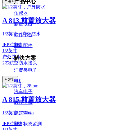
产品中心
+ 对比
传感器
A 813 前置放大器
测量仪器
1/2英寸，户外防水
软件平台
IEPE激励
测量配件
1/2英寸
户外防水
解决方案
2芯航空防水接头
消费类电子
+ 对比
电机
汽车电子
A 815 前置放大器
医疗器械
1/2英寸，28mm
建筑声学
IEPE激励
设备状态监测
1/2英寸