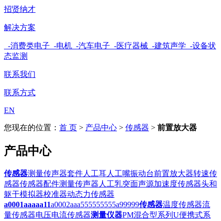
招贤纳才
解决方案
-消费类电子
-电机
-汽车电子
-医疗器械
-建筑声学
-设备状
态监测
联系我们
联系方式
EN
您现在的位置：
首 页
>
产品中心
>
传感器
>
前置放大器
产品中心
传感器
测量传声器套件
人工耳
人工嘴
振动台
前置放大器
转速传
感器
传感器配件
测量传声器
人工乳突
面声源
加速度传感器
头和
躯干模拟器
校准器
动态力传感器
a0001aaaaa11
a0002aaa555555555
a99999
传感器
温度传感器
流
量传感器
电压电流传感器
测量仪器
PM混合型系列
U便携式系