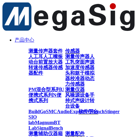
产品中心
测量传声器套件
传感器
人工耳
人工嘴
振
测量传声器
人
动台
前置放大器
工乳突
面声源
转速传感器
传感
加速度传感器
器配件
头和躯干模拟
器
校准器
动态
力传感器
PM混合型系列
U
测量仪器
便携式系列
N便
风噪源设备
手
携式系列
持式声级计
转
台设备
BuildGo
SMC
AudioExpert
软件平台
VQBench
Stinger
SIO
lab
Magnum
BT
Lab
SignalBench
测量辅助仪器
箱
测量配件