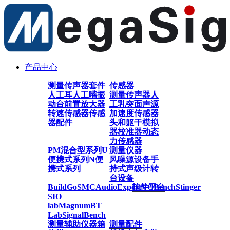
产品中心
测量传声器套件
传感器
人工耳
人工嘴
振
测量传声器
人
动台
前置放大器
工乳突
面声源
转速传感器
传感
加速度传感器
器配件
头和躯干模拟
器
校准器
动态
力传感器
PM混合型系列
U
测量仪器
便携式系列
N便
风噪源设备
手
携式系列
持式声级计
转
台设备
BuildGo
SMC
AudioExpert
软件平台
VQBench
Stinger
SIO
lab
Magnum
BT
Lab
SignalBench
测量辅助仪器
箱
测量配件