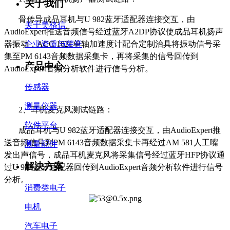
关于我们
骨传导成品耳机与U 982蓝牙适配器连接交互，由
关于美格信
AudioExpert推送音频信号经过蓝牙A2DP协议使成品耳机扬声
企业资质与荣誉
器振动，ACC 1821单轴加速度计配合定制治具将振动信号采
集至PM 6143音频数据采集卡，再将采集的信号回传到
产品中心
AudioExpert音频分析软件进行信号分析。
传感器
测量仪器
2、耳机麦克风测试链路：
软件平台
成品耳机与U 982蓝牙适配器连接交互，由AudioExpert推
送音频信号到PM 6143音频数据采集卡再经过AM 581人工嘴
测量配件
发出声信号，成品耳机麦克风将采集信号经过蓝牙HFP协议通
解决方案
过U 982蓝牙适配器回传到AudioExpert音频分析软件进行信号
分析。
消费类电子
电机
汽车电子