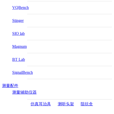
VQBench
Stinger
SIO lab
Magnum
BT Lab
SignalBench
测量配件
测量辅助仪器
仿真耳治具
测听头架
阻抗盒