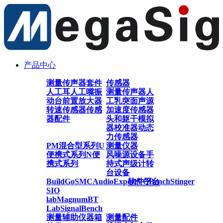
产品中心
测量传声器套件
传感器
人工耳
人工嘴
振
测量传声器
人
动台
前置放大器
工乳突
面声源
转速传感器
传感
加速度传感器
器配件
头和躯干模拟
器
校准器
动态
力传感器
PM混合型系列
U
测量仪器
便携式系列
N便
风噪源设备
手
携式系列
持式声级计
转
台设备
BuildGo
SMC
AudioExpert
软件平台
VQBench
Stinger
SIO
lab
Magnum
BT
Lab
SignalBench
测量辅助仪器
箱
测量配件