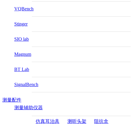
VQBench
Stinger
SIO lab
Magnum
BT Lab
SignalBench
测量配件
测量辅助仪器
仿真耳治具
测听头架
阻抗盒