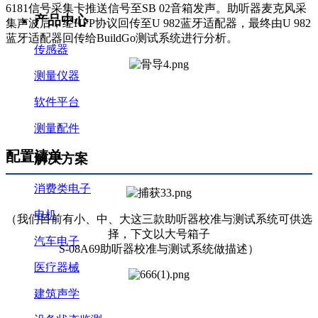
6181信号采集卡推送信号至SB 02音箱发声。助听器麦克风采
产品中心
集声波后，经HFP协议回传至U 982蓝牙适配器，最终由U 982
蓝牙适配器回传给BuildGo测试系统进行分析。
传感器
测量仪器
软件平台
测量配件
配置清单
解决方案
消费类电子
电机
（我们目前有小、中、大这三款助听器校准与测试系统可供选
择，下文以大号箱子
汽车电子
S-08A69助听器校准与测试系统做描述）
医疗器械
建筑声学