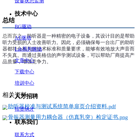
设备状态监测
技术中心
总结
BG驱动
总而言之，
助听器是一种精密的电子设备，其设计目的是帮助
AE驱动
听力受损的人士改善听力。因此，必须确保每一台出厂的助听
器都符合相关的技术标准和质量要求，能够有效地放大声音而
Lab系列驱动
不失真。而通过美格信的声学测试设备，可以帮助厂商提高产
文章中心
品质量，增强竞争力。
下载中心
培训中心
相关资料
：
人才招聘
助听器校准与测试系统简单扉页介绍资料.pdf
招贤纳才
骨振器测量用力耦合器（仿真乳突）检定证书.png
联系我们
联系方式