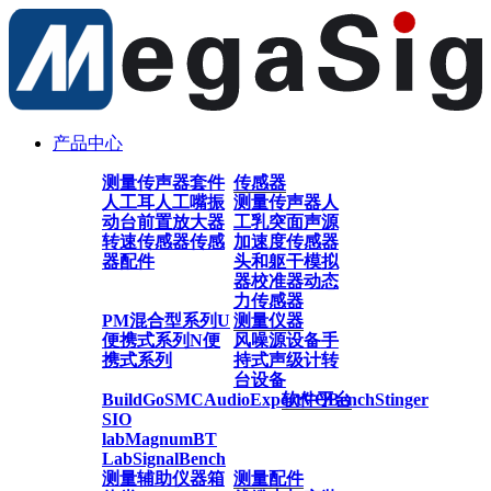
产品中心
测量传声器套件
传感器
人工耳
人工嘴
振
测量传声器
人
动台
前置放大器
工乳突
面声源
转速传感器
传感
加速度传感器
器配件
头和躯干模拟
器
校准器
动态
力传感器
PM混合型系列
U
测量仪器
便携式系列
N便
风噪源设备
手
携式系列
持式声级计
转
台设备
BuildGo
SMC
AudioExpert
软件平台
VQBench
Stinger
SIO
lab
Magnum
BT
Lab
SignalBench
测量辅助仪器
箱
测量配件