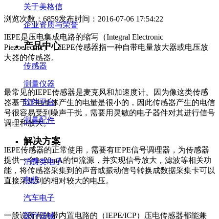
关于美格信
浏览次数：6859
发布时间：2016-07-06 17:54:22
企业资质与荣誉
IEPE是压电集成电路的缩写（Integral Electronic
产品中心
Piezoelectric），IEPE传感器指一种自带电量放大器或电压放
大器的传感器。
传感器
测量仪器
最常见的IEPE传感器是麦克风和加速度计。因为像这类传感
软件平台
器基于压电晶体产生的电量是很小的，因此传感器产生的电信
号很容易受到噪声干扰，需要用灵敏的电子器件对其进行信号
测量配件
调理和放大。
解决方案
IEPE传感器的正常使用，需要有IEPE信号调理器，为传感器
提供一个2~20mA的恒流源，并实现信号放大，滤波等相关功
消费类电子
能，将传感器采集到的声音或振动信号转换成数据采集卡可以
电机
直接采集到的相对较大的电压。
汽车电子
一般说所有的带内置电路的（IEPE/ICP）压电传感器都能兼
医疗器械