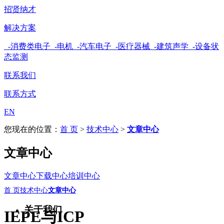
招贤纳才
解决方案
-消费类电子
-电机
-汽车电子
-医疗器械
-建筑声学
-设备状
态监测
联系我们
联系方式
EN
您现在的位置：
首 页
>
技术中心
>
文章中心
文章中心
文章中心
下载中心
培训中心
首 页
技术中心
文章中心
关于我们
IEPE与ICP