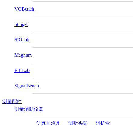
VQBench
Stinger
SIO lab
Magnum
BT Lab
SignalBench
测量配件
测量辅助仪器
仿真耳治具
测听头架
阻抗盒