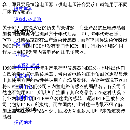
容，即只要
是恒流电压源（供电电压符合要求）就能用于不同
建筑声学
厂家的传感器。
设备状态监测
关于ICP，这得从它的历史背景讲起，商业产品的压电传感器
技术中心
加装内置电路可追溯到六十年代后期，70，80年代奇石乐，
PCB，恩德福克都有生产这类传感器，而PCB则称这类传感器
BG驱动
为ICP型。那时PCB也没有专门为ICP注册，行业内也都不同
程度上用ICP为带内置电路的压电传感器。
AE驱动
Lab系列驱动
1990年前后作为老牌生产电荷型传感器的BK公司也推出他们
自己的带内置电路传感器，带内置电路的压电传感器逐渐显示
文章中心
出其使用方便的特性并被用户市场所看好。在这种情况下PCB
将ICP注册为他们公司带内置电路传感器的商品名，各公司当
下载中心
然也不能用ICP，所以各自注册了其它商品名；在这种状况下
培训中心
行业内就提出用IEPE来命名这类传感器，逐渐IEPE已被各公
司（包括PCB）所接纳。而在国内行业对这一背景不很了解，
人才招聘
加上国内用PCB产品不少，因此仍有很多人用ICP来指这类传
感器。
招贤纳才