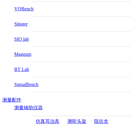
VQBench
Stinger
SIO lab
Magnum
BT Lab
SignalBench
测量配件
测量辅助仪器
仿真耳治具
测听头架
阻抗盒