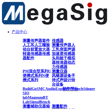
产品中心
测量传声器套件
传感器
人工耳
人工嘴
振
测量传声器
人
动台
前置放大器
工乳突
面声源
转速传感器
传感
加速度传感器
器配件
头和躯干模拟
器
校准器
动态
力传感器
PM混合型系列
U
测量仪器
便携式系列
N便
风噪源设备
手
携式系列
持式声级计
转
台设备
BuildGo
SMC
AudioExpert
软件平台
VQBench
Stinger
SIO
lab
Magnum
BT
Lab
SignalBench
测量辅助仪器
箱
测量配件