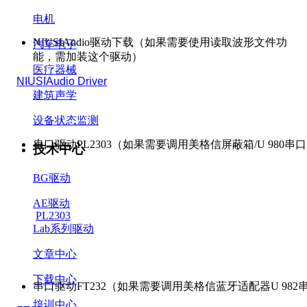
电机
NIUSIAudio
驱动下载
（如果需要使用读取波形文件功
汽车电子
能，需加装这个驱动）
医疗器械
NIUSIAudio Driver
建筑声学
设备状态监测
串口驱动PL2303（如果需要调用美格信屏蔽箱/U 980
技术中心
BG驱动
AE驱动
PL2303
Lab系列驱动
文章中心
下载中心
串口驱动FT232（如果需要调用美格信蓝牙适配器U 98
培训中心