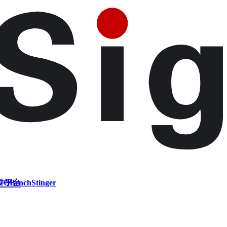
件平台
VQBench
Stinger