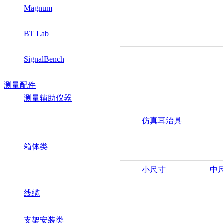
Magnum
BT Lab
SignalBench
测量配件
测量辅助仪器
仿真耳治具
箱体类
小尺寸
中
线缆
支架安装类