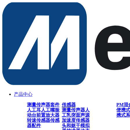
产品中心
测量传声器套件
传感器
PM混
人工耳
人工嘴
振
测量传声器
人
便携
动台
前置放大器
工乳突
面声源
携式
转速传感器
传感
加速度传感器
器配件
头和躯干模拟