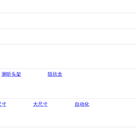
测听头架
阻抗盒
尺寸
大尺寸
自动化