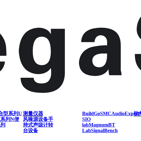
合型系列
U
测量仪器
BuildGo
SMC
AudioExpert
软
式系列
N便
风噪源设备
手
SIO
系列
持式声级计
转
lab
Magnum
BT
台设备
Lab
SignalBench