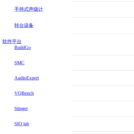
手持式声级计
转台设备
软件平台
BuildGo
SMC
AudioExpert
VQBench
Stinger
SIO lab