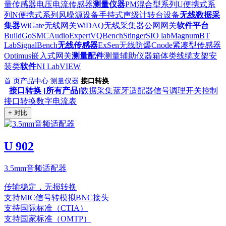
量传感器
电压电流传感器
测量仪器
PM混合型系列
U便携式系
列
N便携式系列
风噪源设备
手持式声级计
转台设备
无线数据采
集器
WiGate无线网关
WiDAQ无线采集器
公网网关
软件平台
BuildGo
SMC
AudioExpert
VQBench
Stinger
SIO lab
Magnum
BT
Lab
SignalBench
无线传感器
ExSen无线防爆
Cnode紧凑型传感器
Optimus嵌入式网关
测量配件
测量辅助仪器
箱体类
线缆
支架安
装类
软件
NI LabVIEW
首 页
产品中心
测量仪器
接口转换
接口转换 [所有产品]
数据采集
蓝牙适配器
信号调理
开关控制
接口转换
数字电流表
+ 对比
U 902
3.5mm音频适配器
传输稳定，无损转换
支持MIC信号转模拟BNC接头
支持国际标准（CTIA）
支持国家标准（OMTP）