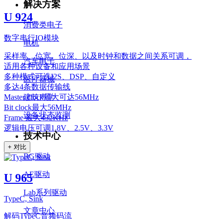
解决方案
U 924
消费类电子
数字串行IO模块
电机
采样率、位宽、位深、以及时钟和数据之间关系可调，
汽车电子
适用各种设备和应用场景
多种模式可选I2S、DSP、自定义
医疗器械
多达4条数据传输线
建筑声学
Master clock最大可达56MHz
Bit clock最大56MHz
设备状态监测
Frame 最大432KHz
逻辑电压可调1.8V、2.5V、3.3V
技术中心
+ 对比
BG驱动
AE驱动
U 965
Lab系列驱动
TypeC, Sink
文章中心
解码TypeC音频码流