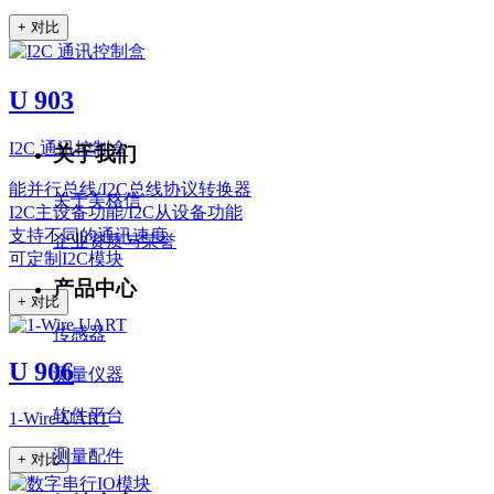
+ 对比
U 903
I2C 通讯控制盒
关于我们
能并行总线/I2C总线协议转换器
关于美格信
I2C主设备功能/I2C从设备功能
支持不同的通讯速度
企业资质与荣誉
可定制I2C模块
产品中心
+ 对比
传感器
U 906
测量仪器
软件平台
1-Wire UART
测量配件
+ 对比