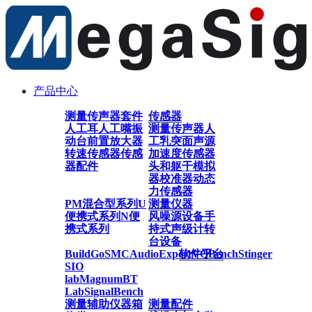
产品中心
测量传声器套件
传感器
人工耳
人工嘴
振
测量传声器
人
动台
前置放大器
工乳突
面声源
转速传感器
传感
加速度传感器
器配件
头和躯干模拟
器
校准器
动态
力传感器
PM混合型系列
U
测量仪器
便携式系列
N便
风噪源设备
手
携式系列
持式声级计
转
台设备
BuildGo
SMC
AudioExpert
软件平台
VQBench
Stinger
SIO
lab
Magnum
BT
Lab
SignalBench
测量辅助仪器
箱
测量配件