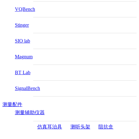
VQBench
Stinger
SIO lab
Magnum
BT Lab
SignalBench
测量配件
测量辅助仪器
仿真耳治具
测听头架
阻抗盒