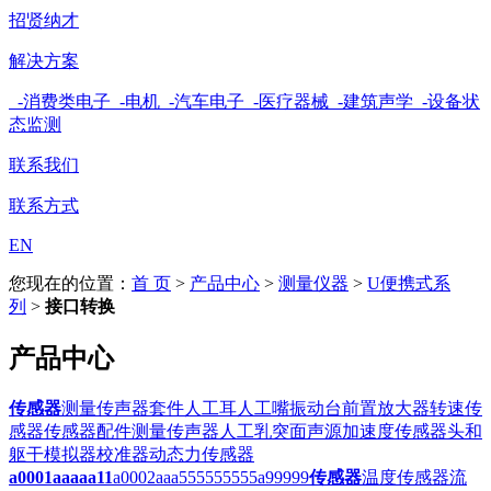
招贤纳才
解决方案
-消费类电子
-电机
-汽车电子
-医疗器械
-建筑声学
-设备状
态监测
联系我们
联系方式
EN
您现在的位置：
首 页
>
产品中心
>
测量仪器
>
U便携式系
列
>
接口转换
产品中心
传感器
测量传声器套件
人工耳
人工嘴
振动台
前置放大器
转速传
感器
传感器配件
测量传声器
人工乳突
面声源
加速度传感器
头和
躯干模拟器
校准器
动态力传感器
a0001aaaaa11
a0002aaa555555555
a99999
传感器
温度传感器
流