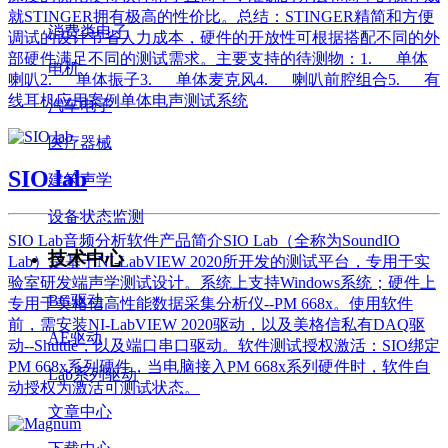
就STINGER拥有极高的性价比。总结：STINGER精简和方便
消费类电子
调试的设计节省人力成本，硬件的开放性可根据搭配不同的外
部硬件满足不同的测试需求。主要支持的待测物：1. 单体
电机
喇叭2. 单体振子3. 单体麦克风4. 喇叭前腔组合5. 有
线耳机应用案例单体电声测试系统
汽车电子
医疗器械
SIO lab
建筑声学
设备状态监测
SIO Lab音频分析软件产品简介SIO Lab（全称为SoundIO
技术中心
Lab）是基于NI-LabVIEW 2020所开发的测试平台，专用于实
验室研发端声学测试设计。系统上支持Windows系统；硬件上
BG驱动
专用于美格信高性能数据采集分析仪--PM 668x。使用软件
前，需安装NI-LabVIEW 2020驱动，以及美格信私有DAQ驱
AE驱动
动--Shuttle，以及端口串口驱动。软件测试授权激活：SIO绑定
PM 668x系列硬件，当电脑接入PM 668x系列硬件时，软件自
Lab系列驱动
动授权为激活可测试状态。
文章中心