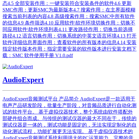
态4.5 全部安装作用：一键安装符合安装条件的软件4.6 更新
SMC作用：更新SMC为最新版本4.7 搜索作用：在主界面模糊
搜索当前列表的内容4.8 高级搜索作用：搜索SMC中所有软件
的信息4.9 条件筛选4.10 应用软件\软件环境切换作用：切换不
同应用软件\软件环境列表4.11 更改路径作用：切换当前选择
路径4.12 语言切换作用：切换系统的中英文语言环境4.13 打开
软件详细信息界面作用：查看软件的所有版本的信息4.14 安装
指定软件版本作用：指定需要安装的软件版本进行安装文档下
载：SMC 软件使用手册 V1.0.pdf
AudioExpert
AudioExpert音频测试平台 产品简介 AudioExpert是一款适用于
电声产品研发阶段，批量生产阶段，对音频品质进行自动化测
试的软件平台。 基于虚拟仪器技术，整个系统由软件搭配外
部硬件组合而成。与传统的测试仪器的最大不同在于，传统的
测试仪器是一体的，测试功能是固定的，无法实现定制化的自
动化测试流程，功能扩展更无法实现。 基于虚拟仪器技术的
AudioExpert音频测试系统利用强大的PC运算能力，完整的音