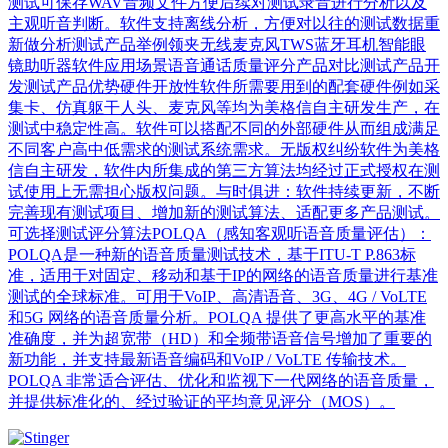
测试可保存WAV音频文件方便后续对测试录音进行分析以及
主观听音判断。软件支持离线分析，方便对以往的测试数据重
新做分析测试产品举例领夹无线麦克风TWS蓝牙耳机智能眼
镜助听器软件应用场景语音通话质量评分产品对比测试产品开
发测试产品优势硬件开放性软件所需要用到的配套硬件例如采
集卡、仿真躯干人头、麦克风等均为美格信自主研发生产，在
测试中稳定性高。软件可以搭配不同的外部硬件从而组成满足
不同客户高中低需求的测试系统需求。无版权纠纷软件为美格
信自主研发，软件内所集成的第三方算法均经过正式授权在测
试使用上无需担心版权问题。与时俱进：软件持续更新，不断
完善现有测试项目、增加新的测试算法、适配更多产品测试。
可选择测试评分算法POLQA（感知客观听语音质量评估）：
POLQA是一种新的语音质量测试技术，基于ITU-T P.863标
准，适用于对固定、移动和基于IP的网络的语音质量进行基准
测试的全球标准。可用于VoIP、高清语音、3G、4G / VoLTE
和5G 网络的语音质量分析。POLQA 提供了更高水平的基准
准确度，并为超宽带（HD）和全频带语音信号增加了重要的
新功能，并支持最新语音编码和VoIP / VoLTE 传输技术。
POLQA 非常适合评估、优化和监视下一代网络的语音质量，
并提供标准化的、经过验证的平均意见评分（MOS）。