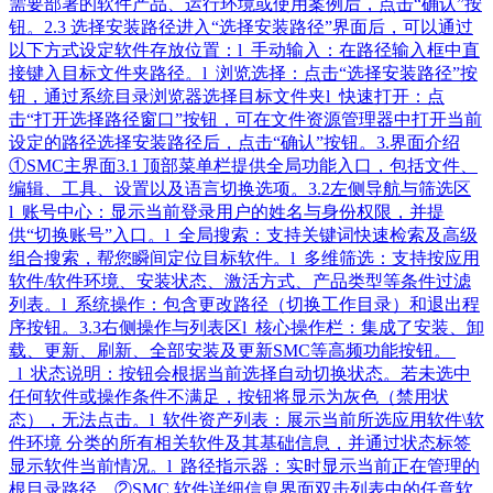
需要部署的软件产品、运行环境或使用案例后，点击“确认”按
钮。2.3 选择安装路径进入“选择安装路径”界面后，可以通过
以下方式设定软件存放位置：l 手动输入：在路径输入框中直
接键入目标文件夹路径。l 浏览选择：点击“选择安装路径”按
钮，通过系统目录浏览器选择目标文件夹l 快速打开：点
击“打开选择路径窗口”按钮，可在文件资源管理器中打开当前
设定的路径选择安装路径后，点击“确认”按钮。3.界面介绍
①SMC主界面3.1 顶部菜单栏提供全局功能入口，包括文件、
编辑、工具、设置以及语言切换选项。3.2左侧导航与筛选区
l 账号中心：显示当前登录用户的姓名与身份权限，并提
供“切换账号”入口。l 全局搜索：支持关键词快速检索及高级
组合搜索，帮您瞬间定位目标软件。l 多维筛选：支持按应用
软件/软件环境、安装状态、激活方式、产品类型等条件过滤
列表。l 系统操作：包含更改路径（切换工作目录）和退出程
序按钮。3.3右侧操作与列表区l 核心操作栏：集成了安装、卸
载、更新、刷新、全部安装及更新SMC等高频功能按钮。
l 状态说明：按钮会根据当前选择自动切换状态。若未选中
任何软件或操作条件不满足，按钮将显示为灰色（禁用状
态），无法点击。l 软件资产列表：展示当前所选应用软件\软
件环境 分类的所有相关软件及其基础信息，并通过状态标签
显示软件当前情况。l 路径指示器：实时显示当前正在管理的
根目录路径。②SMC 软件详细信息界面双击列表中的任意软