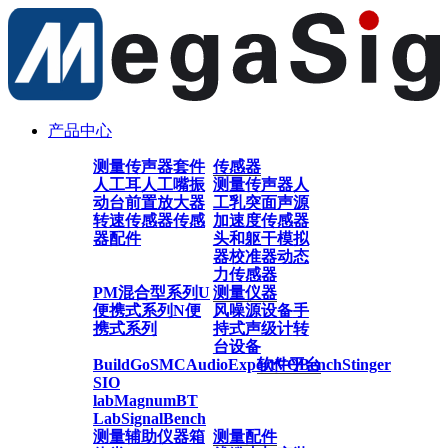
产品中心
测量传声器套件
传感器
人工耳
人工嘴
振
测量传声器
人
动台
前置放大器
工乳突
面声源
转速传感器
传感
加速度传感器
器配件
头和躯干模拟
器
校准器
动态
力传感器
PM混合型系列
U
测量仪器
便携式系列
N便
风噪源设备
手
携式系列
持式声级计
转
台设备
BuildGo
SMC
AudioExpert
软件平台
VQBench
Stinger
SIO
lab
Magnum
BT
Lab
SignalBench
测量辅助仪器
箱
测量配件