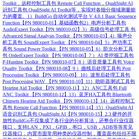
Toolkit，远程控制工具包 Remote Call Function，QualiSight AI
识别工具包 QualiSight AI Toolkit等，实现对各细分领域测量能
力的覆盖。1）BuildGo 自动化测试平台 V 4.0.1 Basic Sequence
Function【PN 980010-01】基础函数包2）电声分析工具包
AudioExpert Toolkit【PN 980010-02】3）高级信号处理工具 包
Advanced Signal Analysis Toolkit 【PN 980010-03】4）噪声分
析工具包 SoundExpert Toolkit 【PN 980010-04】5）声功率工
具包 Sound Power Toolkit 【PN 980010-05】6）阶次分析工具
包 OrderExpert Toolkit 【PN 980010-06】7 ）AI 类挖掘工具包
P-Hunting Toolkit 【PN 980010-07】8 ）语音质量工具包 Voice
Quailty Toolkit 【PN 980010-08】9 ）曲线后处理工具包 Post
Processing Toolkit 【PN 980010-09】 10）波形后处理工具包
Post Processing WAV 【PN 980010-10】11）助听器测试工具包
Hearing Aid Toolkit 【PN 980010-11】12）ANC工具包 Full
ANC Toolkit 【PN 980010-12】13）蓝牙HA工具包 Bluetooth
Chipsets Hearing Aid Toolkit 【PN 980010-13】14）远程控制工
具包 Remote Call Function【PN 980010-14】15）QualiSight AI
语音识别工具包 QualiSight AI【PN 980010-15】2.3 硬件的开
放性BuildGo不仅集成了各行业的分析算法，还整合行业仪器
接口，支持LAN，PXI，GPIB，串口，USB，ADB等等常见
仪器接口，内置市面常用种类的仪器控制，覆盖面包括但不限