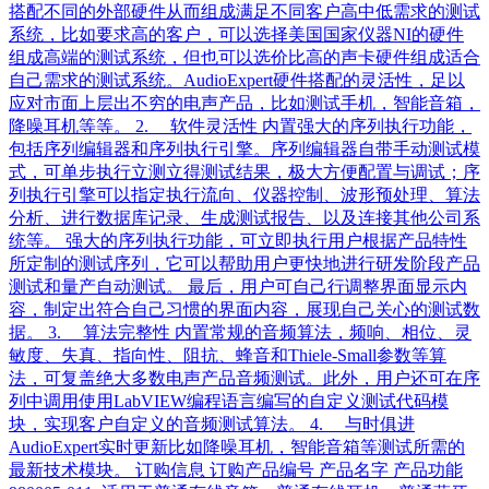
搭配不同的外部硬件从而组成满足不同客户高中低需求的测试
系统，比如要求高的客户，可以选择美国国家仪器NI的硬件
组成高端的测试系统，但也可以选价比高的声卡硬件组成适合
自己需求的测试系统。AudioExpert硬件搭配的灵活性，足以
应对市面上层出不穷的电声产品，比如测试手机，智能音箱，
降噪耳机等等。 2. 软件灵活性 内置强大的序列执行功能，
包括序列编辑器和序列执行引擎。序列编辑器自带手动测试模
式，可单步执行立测立得测试结果，极大方便配置与调试；序
列执行引擎可以指定执行流向、仪器控制、波形预处理、算法
分析、进行数据库记录、生成测试报告、以及连接其他公司系
统等。 强大的序列执行功能，可立即执行用户根据产品特性
所定制的测试序列，它可以帮助用户更快地进行研发阶段产品
测试和量产自动测试。 最后，用户可自己行调整界面显示内
容，制定出符合自己习惯的界面内容，展现自己关心的测试数
据。 3. 算法完整性 内置常规的音频算法，频响、相位、灵
敏度、失真、指向性、阻抗、蜂音和Thiele-Small参数等算
法，可复盖绝大多数电声产品音频测试。此外，用户还可在序
列中调用使用LabVIEW编程语言编写的自定义测试代码模
块，实现客户自定义的音频测试算法。 4. 与时俱进
AudioExpert实时更新比如降噪耳机，智能音箱等测试所需的
最新技术模块。 订购信息 订购产品编号 产品名字 产品功能