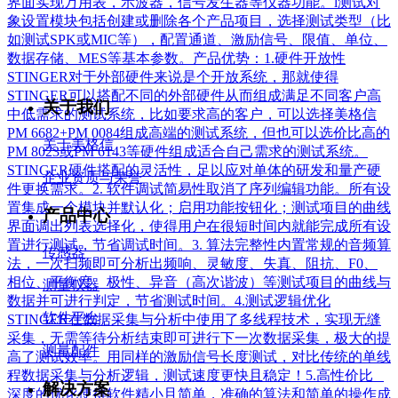
界面实现万用表，示波器，信号发生器等仪器功能。l测试对
象设置模块包括创建或删除各个产品项目，选择测试类型（比
如测试SPK或MIC等），配置通道、激励信号、限值、单位、
数据存储、MES等基本参数。产品优势：1.硬件开放性
STINGER对于外部硬件来说是个开放系统，那就使得
STINGER可以搭配不同的外部硬件从而组成满足不同客户高
关于我们
中低需求的测试系统，比如要求高的客户，可以选择美格信
PM 6682+PM 0084组成高端的测试系统，但也可以选价比高的
关于美格信
PM 8023或PM 6143等硬件组成适合自己需求的测试系统。
STINGER硬件搭配的灵活性，足以应对单体的研发和量产硬
企业资质与荣誉
件更换需求。2. 软件调试简易性取消了序列编辑功能。所有设
置集成一个模块并默认化；启用功能按钮化；测试项目的曲线
产品中心
界面调出列表选择化，使得用户在很短时间内就能完成所有设
置进行测试，节省调试时间。3. 算法完整性内置常规的音频算
传感器
法，一次扫频即可分析出频响、灵敏度、失真、阻抗、F0、
相位、平衡度、极性、异音（高次谐波）等测试项目的曲线与
测量仪器
数据并可进行判定，节省测试时间。4.测试逻辑优化
软件平台
STINGER在数据采集与分析中使用了多线程技术，实现无缝
采集，无需等待分析结束即可进行下一次数据采集，极大的提
测量配件
高了测试效率。用同样的激励信号长度测试，对比传统的单线
程数据采集与分析逻辑，测试速度更快且稳定！5.高性价比
解决方案
深度的优化使得软件精小且简单，准确的算法和简单的操作成