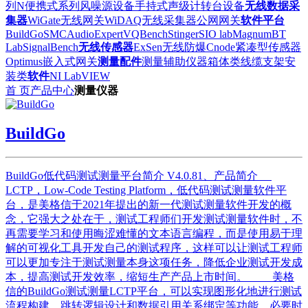
列
N便携式系列
风噪源设备
手持式声级计
转台设备
无线数据采
集器
WiGate无线网关
WiDAQ无线采集器
公网网关
软件平台
BuildGo
SMC
AudioExpert
VQBench
Stinger
SIO lab
Magnum
BT
Lab
SignalBench
无线传感器
ExSen无线防爆
Cnode紧凑型传感器
Optimus嵌入式网关
测量配件
测量辅助仪器
箱体类
线缆
支架安
装类
软件
NI LabVIEW
首 页
产品中心
测量仪器
BuildGo
BuildGo低代码测试测量平台简介 V4.0.81、产品简介
LCTP，Low-Code Testing Platform，低代码测试测量软件平
台，是美格信于2021年提出的新一代测试测量软件开发的概
念，它强大之处在于，测试工程师们开发测试测量软件时，不
再需要学习和使用晦涩难懂的文本语言编程，而是使用易于理
解的可视化工具开发自己的测试程序，这样可以让测试工程师
可以更加专注于测试测量本身这项任务，降低企业测试开发成
本，提高测试开发效率，缩短生产产品上市时间。 美格
信的BuildGo测试测量LCTP平台，可以实现图形化地进行测试
流程构建、跳转逻辑设计和数据引用关系绑定等功能，必要时