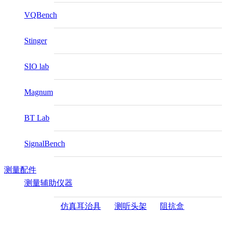
VQBench
Stinger
SIO lab
Magnum
BT Lab
SignalBench
测量配件
测量辅助仪器
仿真耳治具
测听头架
阻抗盒