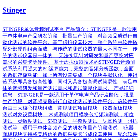
Stinger
STINGER单体音频测试平台 产品简介：STINGER是一款适用
于单体电声产品研发阶段，批量生产阶段，对音频品质进行自
动化测试的软件平台。基于虚拟仪器技术，整个系统由软件搭
配外部硬件组合而成。与传统的测试仪器的最大不同在于，传
统的测试仪器是一体的， 无法实现针对研发和量产更换对应
需求的采集卡等硬件。 基于虚拟仪器技术的STINGER音频测
试系统利用强大的PC运算能力，完整的音频分析函数，全面
的数据存储功能，加上所有设置集成一个模块并默认化，使得
该系统即具备极高性能，同时又具备极高调试简易性，满足单
体的音频研发和量产测试需求和调试简易化需求。 产品详细
信息：STINGER是一款适用于单体电声产品研发阶段，批量
生产阶段，对音频品质进行自动化测试的软件平台。该软件平
台由三大核心模块组成：常规测试项目模块，仪器面板模块，
测试对象设置模块。 常规测试项目模块包括频响测试，相位
测试，灵敏度测试，SNR测试，平衡度测试，失真检测，阻抗
测试等，适用于单体音频产品的研发和量产阶段测试。l仪器
面板模块支持将美格信的数据采集卡当成仪器使用，配合软件