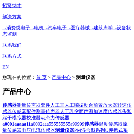
招贤纳才
解决方案
-消费类电子
-电机
-汽车电子
-医疗器械
-建筑声学
-设备状
态监测
联系我们
联系方式
EN
您现在的位置：
首 页
>
产品中心
>
测量仪器
产品中心
传感器
测量传声器套件
人工耳
人工嘴
振动台
前置放大器
转速传
感器
传感器配件
测量传声器
人工乳突
面声源
加速度传感器
头和
躯干模拟器
校准器
动态力传感器
a0001aaaaa11
a0002aaa555555555
a99999
传感器
温度传感器
流
量传感器
电压电流传感器
测量仪器
PM混合型系列
U便携式系