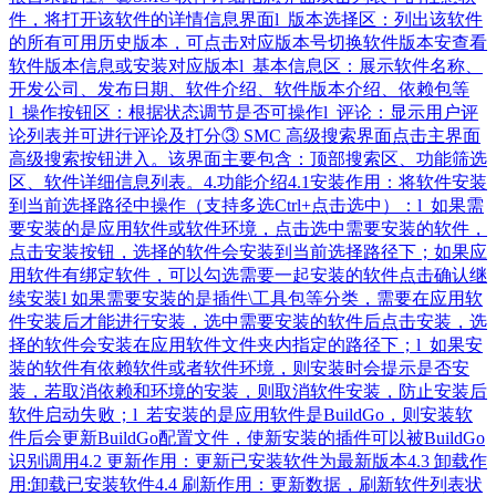
件，将打开该软件的详情信息界面l 版本选择区：列出该软件
的所有可用历史版本，可点击对应版本号切换软件版本安查看
软件版本信息或安装对应版本l 基本信息区：展示软件名称、
开发公司、发布日期、软件介绍、软件版本介绍、依赖包等
l 操作按钮区：根据状态调节是否可操作l 评论：显示用户评
论列表并可进行评论及打分③ SMC 高级搜索界面点击主界面
高级搜索按钮进入。该界面主要包含：顶部搜索区、功能筛选
区、软件详细信息列表。4.功能介绍4.1安装作用：将软件安装
到当前选择路径中操作（支持多选Ctrl+点击选中）：l 如果需
要安装的是应用软件或软件环境，点击选中需要安装的软件，
点击安装按钮，选择的软件会安装到当前选择路径下；如果应
用软件有绑定软件，可以勾选需要一起安装的软件点击确认继
续安装l 如果需要安装的是插件\工具包等分类，需要在应用软
件安装后才能进行安装，选中需要安装的软件后点击安装，选
择的软件会安装在应用软件文件夹内指定的路径下；l 如果安
装的软件有依赖软件或者软件环境，则安装时会提示是否安
装，若取消依赖和环境的安装，则取消软件安装，防止安装后
软件启动失败；l 若安装的是应用软件是BuildGo，则安装软
件后会更新BuildGo配置文件，使新安装的插件可以被BuildGo
识别调用4.2 更新作用：更新已安装软件为最新版本4.3 卸载作
用:卸载已安装软件4.4 刷新作用：更新数据，刷新软件列表状