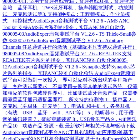
980005-011. 适用于普通有线音箱，普通有线耳机，普通蓝牙
音箱，蓝牙耳机，TWS蓝牙耳机，扬声器阻抗测试，功放测
试，麦克风测试等3. 支持3种模式：工程师模式，作业员模
式，程控模式AudioExpert音频测试平台 V1.2.6 - AMS ANC
Toolkit 支持AMS芯片系列的指令，实现ANC较准自动化
980005-03AudioExpert音频测试平台 V1.2.6 - TS Thiele-Small参
数 980005-05AudioExpert音频测试平台 V1.2.6 - Arbitrary
Channels 任意通道并行的激活（基础版本只支持双通道并行）
980005-08AudioExpert音频测试平台 V1.2.6 - REALTEK支持
REALTEK芯片系列的指令，实现ANC较准自动化980005-
12AudioExpert音频测试平台 V1.2.6 - Synaptics支持Synaptics芯
片系列的指令，实现ANC较准自动化总结 AudioExpert音频测
试平台可以做到一次投入，即可以应对不断出现的各种新产
品，各种测试新要求，不需要再去购买其他的测试系统，仅添
加相应的软件包或硬件即可。比如测试蓝牙音频产品，仅需要
再添置蓝牙通讯适配器即可。 所支持的待测物 1，扬声器 2，
麦克风（驻极体，硅麦等） 3，电话机和手机 4，各类耳机
（有线，USB，蓝牙，wifi，ANC等） 5，助听器 6，用于语
音的通讯装置 7，智能穿戴装置 8，USB音乐产品 9，wifi音乐
产品10，功放产品 资源下载 最新软件与相关环境与驱动下载
AudioExpert音频测试平台ANC工具包说明.pdf应用案例 基于
AudioExpert的ANC耳机音频综测系统 基于AudioExpert的ANC