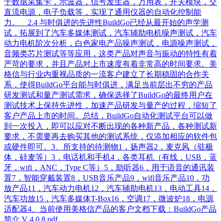
于数据采集卡，示波器，信号发生器，万用表，开关模块，交
直流电源，电子负载等，实现了通用仪器的自动化控制能
力。 2.4 与时俱进的先进性BuildGo已经从最开始的声学测
试，拓展到了汽车多媒体测试，汽车辅助电机噪声测试，汽车
动力电机阶次分析，白色家电产品噪声测试，电源噪声测试，
音频类芯片测试等等应用，这类产品对声音与振动的特性有着
严苛的要求，并且产品对上市速度有着非常高的时间要求。美
格信与行业内重视品质的一流客户建立了长期稳固的合作关
系，使得BuildGo平台能与时俱进，满足当前层出不穷的产品
研发测试和量产测试需求，确保选择了BuildGo的最终用户在
测试技术上保持先进性，加速产品研发与量产的过程，缩短了
客户产品上市的时间。总结，BuildGo自动化测试平台可以做
到一次投入，即可以应对不断出现的各种新产品，各种测试新
要求，不需要再去购买其他的测试系统，仅添加相应的软件包
或硬件即可。3、所支持的待测物1，扬声器2，麦克风（驻极
体，硅麦等）3，电话机和手机4，各类耳机（有线，USB，蓝
牙，wifi，ANC，Type C等）5，助听器6，用于语音的通讯装
置7，智能穿戴装置8，USB音乐产品9，wifi音乐产品10，功
放产品11，汽车动力电机12，汽车辅助电机13，电动工具14，
汽车功放15，汽车多媒体T-Box16，空调17，微波炉18，电源
适配器4、当前使用美格信产品的客户文档下载：BuildGo产品
简介 V 4.0.8.pdf