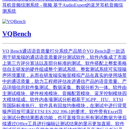
耳机音频综测系统 - 视频 基于AudioExpert的蓝牙耳机音频综
测系统
VQBench
VQ Bench通话语音质量打分系统产品简介VQ Bench是一款适
用于研发端的通话语音质量评分测试软件，软件内集成了市面
上第三方评分算法以及部分标准的测试。软件搭配上整套美格
信自主研发的硬件组成整个测试系统。整套测试系统可实现噪
声环境重现，从而在研发端实验室模拟产品在真实的使用场景
中的通话质量，助力工程师评估改进通信产品的语音质量。产
品详细信息软件集测试、数据采集、数据分析为一体。软件由
主测试模块、硬件校准模块、音频配置模块、蓝牙控制模块四
大模块组成。软件内各项测试分析都基于3GPP、ITU、ETSI
等国际标准执行。软件具有回放均衡模块，在测试中进行背景
噪声回放可满足ETSI ES 202 396-1的要求。软件带有Excel导
出测试分数结果图表功能，也可直接导出所有测试数据方便后
续通过Office工具进行编辑让测试结果的显示更加直观。软件