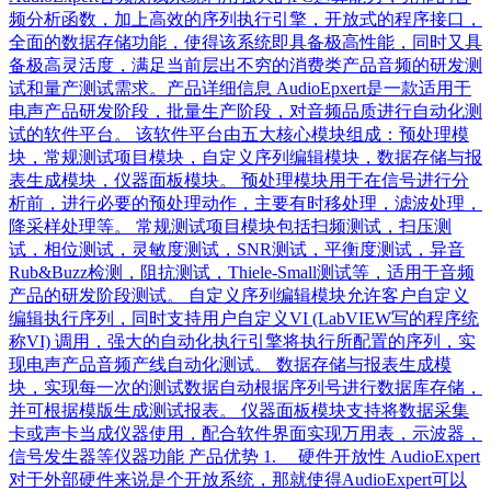
频分析函数，加上高效的序列执行引擎，开放式的程序接口，
全面的数据存储功能，使得该系统即具备极高性能，同时又具
备极高灵活度，满足当前层出不穷的消费类产品音频的研发测
试和量产测试需求。产品详细信息 AudioEpxert是一款适用于
电声产品研发阶段，批量生产阶段，对音频品质进行自动化测
试的软件平台。 该软件平台由五大核心模块组成：预处理模
块，常规测试项目模块，自定义序列编辑模块，数据存储与报
表生成模块，仪器面板模块。 预处理模块用于在信号进行分
析前，进行必要的预处理动作，主要有时移处理，滤波处理，
降采样处理等。 常规测试项目模块包括扫频测试，扫压测
试，相位测试，灵敏度测试，SNR测试，平衡度测试，异音
Rub&Buzz检测，阻抗测试，Thiele-Small测试等，适用于音频
产品的研发阶段测试。 自定义序列编辑模块允许客户自定义
编辑执行序列，同时支持用户自定义VI (LabVIEW写的程序统
称VI) 调用，强大的自动化执行引擎将执行所配置的序列，实
现电声产品音频产线自动化测试。 数据存储与报表生成模
块，实现每一次的测试数据自动根据序列号进行数据库存储，
并可根据模版生成测试报表。 仪器面板模块支持将数据采集
卡或声卡当成仪器使用，配合软件界面实现万用表，示波器，
信号发生器等仪器功能 产品优势 1. 硬件开放性 AudioExpert
对于外部硬件来说是个开放系统，那就使得AudioExpert可以