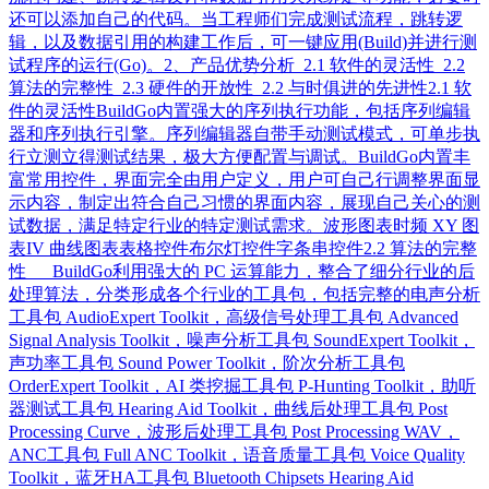
还可以添加自己的代码。当工程师们完成测试流程，跳转逻
辑，以及数据引用的构建工作后，可一键应用(Build)并进行测
试程序的运行(Go)。2、产品优势分析 2.1 软件的灵活性 2.2
算法的完整性 2.3 硬件的开放性 2.2 与时俱进的先进性2.1 软
件的灵活性BuildGo内置强大的序列执行功能，包括序列编辑
器和序列执行引擎。序列编辑器自带手动测试模式，可单步执
行立测立得测试结果，极大方便配置与调试。BuildGo内置丰
富常用控件，界面完全由用户定义，用户可自己行调整界面显
示内容，制定出符合自己习惯的界面内容，展现自己关心的测
试数据，满足特定行业的特定测试需求。波形图表时频 XY 图
表IV 曲线图表表格控件布尔灯控件字条串控件2.2 算法的完整
性 BuildGo利用强大的 PC 运算能力，整合了细分行业的后
处理算法，分类形成各个行业的工具包，包括完整的电声分析
工具包 AudioExpert Toolkit，高级信号处理工具包 Advanced
Signal Analysis Toolkit，噪声分析工具包 SoundExpert Toolkit，
声功率工具包 Sound Power Toolkit，阶次分析工具包
OrderExpert Toolkit，AI 类挖掘工具包 P-Hunting Toolkit，助听
器测试工具包 Hearing Aid Toolkit，曲线后处理工具包 Post
Processing Curve，波形后处理工具包 Post Processing WAV，
ANC工具包 Full ANC Toolkit，语音质量工具包 Voice Quality
Toolkit，蓝牙HA工具包 Bluetooth Chipsets Hearing Aid