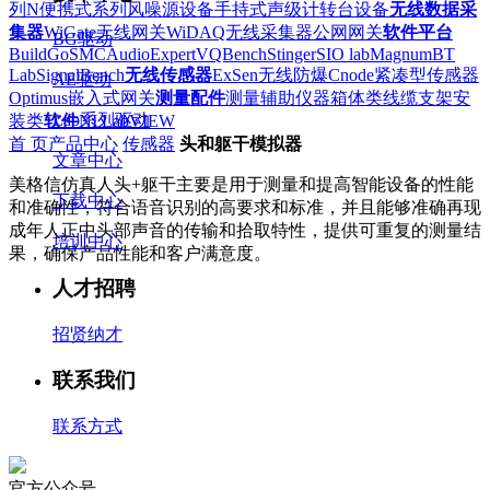
列
N便携式系列
风噪源设备
手持式声级计
转台设备
无线数据采
集器
WiGate无线网关
WiDAQ无线采集器
公网网关
软件平台
BG驱动
BuildGo
SMC
AudioExpert
VQBench
Stinger
SIO lab
Magnum
BT
Lab
SignalBench
无线传感器
ExSen无线防爆
Cnode紧凑型传感器
AE驱动
Optimus嵌入式网关
测量配件
测量辅助仪器
箱体类
线缆
支架安
Lab系列驱动
装类
软件
NI LabVIEW
首 页
产品中心
传感器
头和躯干模拟器
文章中心
美格信仿真人头+躯干主要是用于测量和提高智能设备的性能
下载中心
和准确性，符合语音识别的高要求和标准，并且能够准确再现
成年人正中头部声音的传输和拾取特性，提供可重复的测量结
培训中心
果，确保产品性能和客户满意度。
人才招聘
招贤纳才
联系我们
联系方式
官方公众号